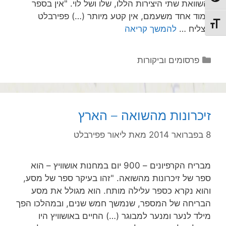
והשוואת שתי היצירות הללו, שלו ושל לוי. "אין בספר
עמוד אחד משעמם, אין קטע מיותר (…) פפירבלט
מתג גודל גופן
הצליח …
להמשך קריאה
קטגוריות
פרסומים וביקורות
זיכרונות מהשואה – הארץ
8 בפברואר 2014
מאת
ליאור פפירבלט
מבריח הקרפיונים – 900 יום במחנות אושוויץ – הוא
ספר של זיכרונות מהשואה. "זהו בעיקר ספר של מסע,
והוא נקרא כספר עלילה מותח. הוא מגולל את מסע
הבריחה של המספר, שנמשך חמש שנים, ובמהלכו הפך
מילד לנער ומנער למבוגר (…) החיים באושוויץ היו