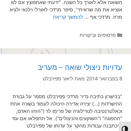
השואה אלא לאורך כל השנה. "ידעתי שאתפוצץ אם לא
אוציא את מה שראיתי", סיפר מרדכי לאורלי וילנאי ולגיא
מרוז. מרדכי אף …
להמשך קריאה
קטגוריות
פרסומים וביקורות
עדויות ניצולי שואה – מעריב
8 בפברואר 2014
מאת
ליאור פפירבלט
"בכישרון כתיבה נדיר מרדכי פפירבלט מספר על גבורת
ההישרדות (…) יצירה אדירה היכולה לעמוד בשורה אחת
וכאלטרנטיבה לטרילוגיה של פרימו לוי ("הזהו האדם,
"ההפוגה" ו"השוקעים והניצולים"). אל תתפלאו אם עוד
תיכתבנה עבודות מחקר על עדותו של פפירבלט
מתג ניגודיות גבוהה