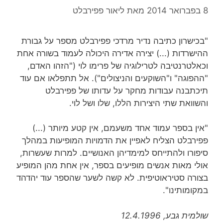
8 בפברואר 2014
מאת
ליאור פפירבלט
"בכישרון כתיבה נדיר מרדכי פפירבלט מספר על גבורת
ההישרדות (...) יצירה אדירה היכולה לעמוד בשורה אחת
וכאלטרנטיבה לטרילוגיה של פרימו לוי ("הזהו האדם,
"ההפוגה" ו"השוקעים והניצולים"). אל תתפלאו אם עוד
תיכתבנה עבודות מחקר על עדותו של פפירבלט
והשוואת שתי היצירות הללו, שלו ושל לוי.
"אין בספר עמוד אחד משעמם, אין קטע מיותר (...)
פפירבלט הצליח לאפיין את הדמויות המופיעות במהלך
סיפורו ולהתייחס למימדיהן האנושיים. למרות שעשרות,
אולי מאות אנשים מופיעים בספר, אין אחת מהן המופיע
בצורה סטיראוטיפית. לא קשה לשער שהספר עוד יהדהד
במקומותינו".
שולמית גבע, 12.4.1996