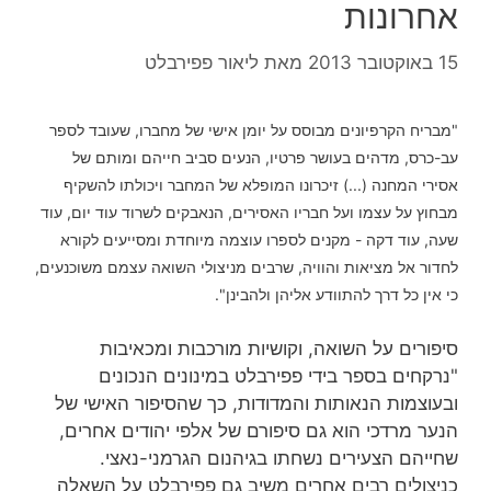
אחרונות
15 באוקטובר 2013
מאת
ליאור פפירבלט
"מבריח הקרפיונים מבוסס על יומן אישי של מחברו, שעובד לספר
עב-כרס, מדהים בעושר פרטיו, הנעים סביב חייהם ומותם של
אסירי המחנה (...) זיכרונו המופלא של המחבר ויכולתו להשקיף
מבחוץ על עצמו ועל חבריו האסירים, הנאבקים לשרוד עוד יום, עוד
שעה, עוד דקה - מקנים לספרו עוצמה מיוחדת ומסייעים לקורא
לחדור אל מציאות והוויה, שרבים מניצולי השואה עצמם משוכנעים,
כי אין כל דרך להתוודע אליהן ולהבינן".
סיפורים על השואה, וקושיות מורכבות ומכאיבות
"נרקחים בספר בידי פפירבלט במינונים הנכונים
ובעוצמות הנאותות והמדודות, כך שהסיפור האישי של
הנער מרדכי הוא גם סיפורם של אלפי יהודים אחרים,
שחייהם הצעירים נשחתו בגיהנום הגרמני-נאצי.
כניצולים רבים אחרים משיב גם פפירבלט על השאלה