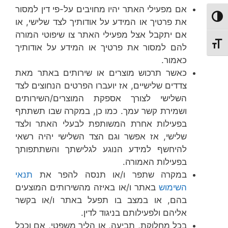
אם מפעילי האתר יהיו מחויבים על-פי דין למסור
מתג ניגודיות גבוהה
את פרטיך או המידע על אודותיך לצד שלישי, או
אם יתקבל אצל מפעילי האתר צו שיפוטי המורה
מתג גודל גופן
להם למסור את פרטיך או המידע על אודותיך
כאמור.
כאשר תרכוש מוצרים או שירותים באתר מאת
צדדים שלישיים, אז יועברו הפרטים הנחוצים לצד
השלישי לצורך אספקת המוצרים/השירותים
ושמירת קשר עמך. כמו כן, במקרה שבו תשתתף
בפעילות אחרת המשותפת לבעלי האתר ולצד
שלישי, אז אפשר וגם הצד השלישי יהיה רשאי
להיחשף למידע הנוגע לגלישתך והשתתפותך
בפעילות האמורה.
במקרה שתפר ו/או תנסה להפר את
תנאי
השימוש
באתר ו/או באיזה מהשירותים המוצעים
בהם, או במצב בו תפעל באתר ו/או בקשר
אליהם ולפעילותם בניגוד לדין.
בכל מחלוקת, תביעה, או הליך משפטי, אם וככל