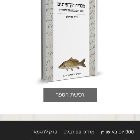
רכישת הספר
900 יום באושוויץ
מרדכי פפירבלט
פרק לדוגמא