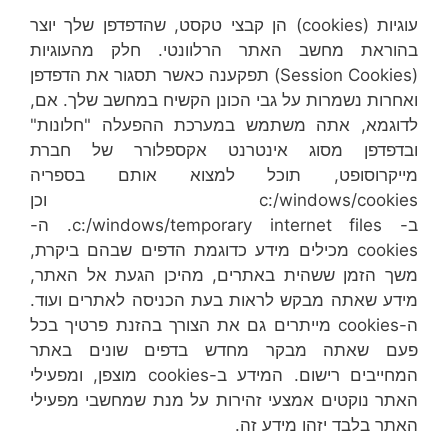
עוגיות (cookies) הן קבצי טקסט, שהדפדפן שלך יוצר
בהוראת מחשב האתר הרלוונטי. חלק מהעוגיות
(Session Cookies) תפקענה כאשר תסגור את הדפדפן
ואחרות נשמרות על גבי הכונן הקשיח במחשב שלך. אם,
לדוגמא, אתה משתמש במערכת ההפעלה "חלונות"
ובדפדפן מסוג אינטרנט אקספלורר של חברת
מייקרוסופט, תוכל למצוא אותם בספריה
c:/windows/cookies וכן
ב- c:/windows/temporary internet files. ה-
cookies מכילים מידע כדוגמת הדפים שבהם ביקרת,
משך הזמן ששהית באתרים, מהיכן הגעת אל האתר,
מידע שאתה מבקש לראות בעת הכניסה לאתרים ועוד.
ה-cookies מייתרים גם את הצורך בהזנת פרטיך בכל
פעם שאתה מבקר מחדש בדפים שונים באתר
המחייבים רישום. המידע ב-cookies מוצפן, ומפעילי
האתר נוקטים אמצעי זהירות על מנת שמחשבי מפעילי
האתר בלבד יזהו מידע זה.