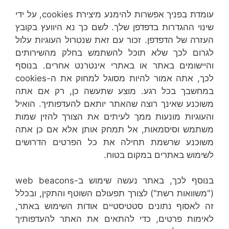
עומדת בפניך אפשרות להימנע מיצירת cookies, על ידי
שינוי ההגדרות בדפדפן שלך. לשם כך נא היוועץ בקובץ
העזרה של הדפדפן. זכור עם זאת שנטרול העוגיות עלול
לגרום לכך שלא תוכל להשתמש בחלק מהשירותים
והיישומים באתר או באתרי אינטרנט אחרים. בנוסף
לכך, אתה אמור להיות מסוגל למחוק את ה-cookies
במחשבך בכל רגע. מוצע שתעשה כן, רק אם אתה
משוכנע שאינך רוצה שהאתר יותאם להעדפותיך. הואיל
והעוגיות מונעות ממך לעיתים את הצורך להזין שמות
משתמש וסיסמאות, אל תמחק אותן אלא אם כן אתה
משוכנע שרשמת תחילה את כל הפרטים הדרושים
לשימוש באתרים במקום בטוח.
בנוסף לכך, באתר נעשה שימוש ב-web beacons
("משוואות רשת") לצורך תפעולם השוטף והתקין, ובכלל
זה לאסוף נתונים סטטיסטיים אודות השימוש באתר,
לאימות פרטים, כדי להתאים את האתר להעדפותיך