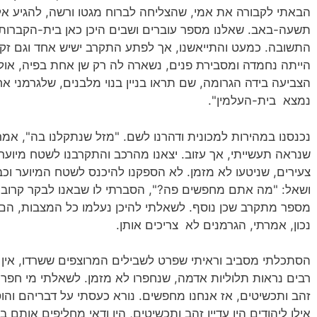
הבאתי לקבורה את אמי, שהצליחה לברוח מגטו ורשה, להגיע אלי
תשעה-באב. שאלנו מספר עוברים ושבים היכן כאן בית-הקברות
התשובה. כמעט והתייאשנו, אך לפתע התקרב ישיש אחד וגם זקנ
הייתה נחמדה ומסבירת פנים, נשארה לה רק שן אחת בפיה, אולם
הצביעה בידה הגרומה, שם תראו בניין בנוי מלבנים, שלגרמני א
נמצא בית-העלמין".
נכנסנו במהירות למכונית ודהרנו לשם. "מזל שנתקלנו בה", אמר
שנראה תעשייתי, אך עזוב. יצאנו מהרכב והתקרבנו לשטח מיוער, 
צעירים, שניטעו לא מזמן. לא הספקנו להיכנס לשטח המיוער וכבר 
ושאל: "מה אתם מחפשים פה?", הסברתי לו שבאנו לבקר קרובי
מספר מתקרב שכן נוסף. לשאלתי להיכן נעלמו כל המצבות, הם 
נכון, אמרתי, הגרמנים לא צריכים אותן.
הסתכלתי מסביב וראיתי שפרט לשבילים המרוצפים ששרדו, אין
רבים נראות תלוליות אדמה, שנחפרו לא מזמן. לשאלתי מי חפר פ
זהב ותכשיטים, אז אנחנו מחפשים. נורא כעסתי על דבריהם והו
אילו ליהודים היו עדיין זהב ותכשיטים, היו ודאי מחליפים אותם