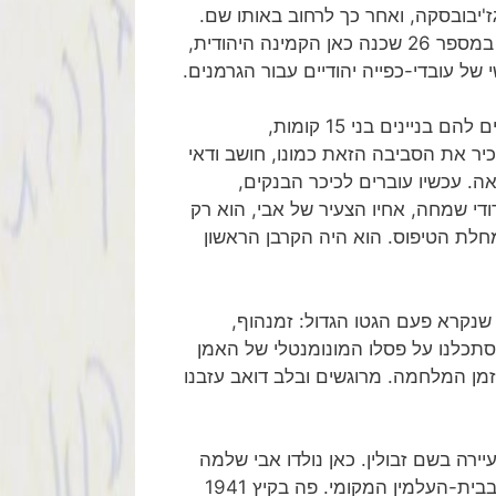
ז'יבובסקה, ואחר כך לרחוב באותו שם.
לפנים היה כאן מרכז המסחר היהודי, שהתבטא בחיים תוססים. במספר 26 שכנה כאן הקמינה היהודית,
 עובדי-כפייה יהודיים עבור הגרמנים.
בית בודד אחד נותר שם לפליטה, במקום האחרים שנהרסו ניצבים להם בניינים בני 15 קומות,
הכיר את הסביבה הזאת כמונו, חושב ודאי
ה. עכשיו עוברים לכיכר הבנקים,
 דודי שמחה, אחיו הצעיר של אבי, הוא רק
ת הטיפוס. הוא היה הקרבן הראשון
שנקרא פעם הגטו הגדול: זמנהוף,
הסתכלנו על פסלו המונומנטלי של האמן
זמן המלחמה. מרוגשים ובלב דואב עזבנו
יירה בשם זבולין. כאן נולדו אבי שלמה
ואמי זלדה. המטרה החשובה ביותר שהיה עלי לבצע, היא ביקור בבית-העלמין המקומי. פה בקיץ 1941