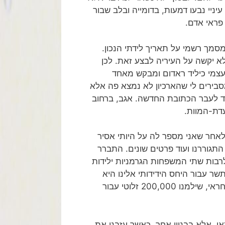
ניי נבעו דמעות, בדומייה ובלב שבור
פראי אדם.
מסמך רשמי על תאריך לידתי הנכון.
ל לא נפגעה במלחמת 1939, בטוחני שלא יקשה על העיריה לבצע זאת. לכן
ייה. אני מציג את עצמי כיליד ראדום ומבקש מאחד
סבירים לי שהארכיון לא נמצא פה אלא
פונים מיד לעבר הכתובת החדשה. אגב, ברחוב
דת-המוות.
לאחר שאני מספר לה על היותי אסיר
התגוררנו ועוד פרטים שונים. התברר
לרבות שתי המשפחות הגרמניות ילידות
שר עבור היחס הידידותי אלינו היא
סירבה בתוקף לקחת. אחרי השיחה המרתקת הופנינו לפקיד האחראי, שילמנו 200,000 זלוטי עבור
אן, אלא בבניין אחר. כאשר עזבנו את