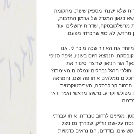
רות שלא ישנתי מספיק שעות. מהקומה
מתנשא בגאון המגדל של ארמון התרבות,
ת מרשלקובסקה, שדרות ירושלים ועוד
ן מחדש, לא כפי שהכרתי מפעם.
יוחד את האיזור שכה מוכר לי. אנו
סקה, הנמצא היום בעוניו, איפה סניפי
 אור הניאון שריצד וסינוור את
 והולכי הרגל נבהלים ונמלטים מאימתו?
ל רוכלים ממלאים אותו פה ושם, והמראה
ם הרחוב קרולבסקה, האריסטוקרטית
 מפולש וקרוע. מישהו מראשי העיר ודאי
מדמם...
ן. מגיעים לרחוב טברדה, אותו עברתי
נייה נמצא בית-הכנסת על-שם נוז'יק, שבדרך נס ניצל
ם קשישים, בודדים, הם נראים כדמויות