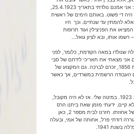
המשרד ועיינתי בצילום של תעודת הלידה שלי ציפתה לי הפתעה: אני אמנם נולדתי בתאריך 25.4.1923,
 היה די פשוט. באותם הימים של ראשית
אלא להמתין עד שנתיים. וכך היו
מציאו את הפניצילין ועוד תרופות
שמו אותו, ובא לציון גואל...
אלה שנולדו במאה הקודמת, כלומר, לפני
 גם אני מצאתי את תאריכי לידתם של סבי
מרדכי, יליד 1851, שאני נושא את שמו, וסבתי ביילה-מירל, ילידת 1856, זכרם לברכה. גם המקצוע של
רה. השעה נקפה, כבר אחרי 15:00, זמן סיום העבודה הרשמית במשרדים, אך כאשר
ל.
מבניין העירייה נסענו ישר לרחוב סטרומייסקה, שם נולדתי בשנת 1923. במיטה שלי. אז לא היה מקובל,
 היום, ללדת בבית-חולים. מתחילים במספר 2, 4, אולם 6 לא קיים. ידעתי מזמן שאת ביתנו הרס
השכן הגרמני ממספר 8, באופן זה הוא צירף והגדיל את השטח של אחוזתו. חזרנו לבית מספר 2, כאן
רה דודתי פרל, אחותה של אמי, ובעלה
בשנת 1941.