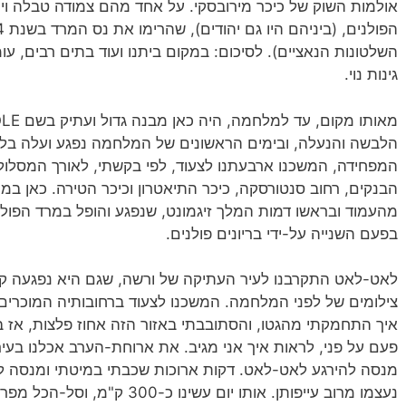
אולמות השוק של כיכר מירובסקי. על אחד מהם צמודה טבלה ויכו
השלטונות הנאציים). לסיכום: במקום ביתנו ועוד בתים רבים, עומ
גינות נוי.
הלבשה והנעלה, ובימים הראשונים של המלחמה נפגע ועלה בלה
המפחידה, המשכנו ארבעתנו לצעוד, לפי בקשתי, לאורך המסלול 
הבנקים, רחוב סנטורסקה, כיכר התיאטרון וכיכר הטירה. כאן ב
בפעם השנייה על-ידי בריונים פולנים.
לאט-לאט התקרבנו לעיר העתיקה של ורשה, שגם היא נפגעה קש
צילומים של לפני המלחמה. המשכנו לצעוד ברחובותיה המוכרים
פעם על פני, לראות איך אני מגיב. את ארוחת-הערב אכלנו בעיר 
מנסה להירגע לאט-לאט. דקות ארוכות שכבתי במיטתי ומנסה לע
נעצמו מרוב עייפותן. אותו יום עשינו כ-300 ק"מ, וסל-הכל מפריז 1,750 ק"מ.