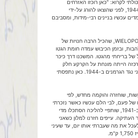
לתי לקרוא: "כאן רוכזו האזרחים
הפולנים, (ביניהם היו גם יהודים), שהרימו את נס המרד בשנת 1944, לפני שהוצאו להורג על-ידי
דים עכשיו בניינים רבי-מידות, ומסביבם
מאותו מקום, עד למלחמה, היה כאן מבנה גדול ועתיק בשם WIELOPOLE, שהכיל הרבה חנויות של
בות, ובזמן הכיבוש עמדה חומת הגטו
של בריחתי מהגטו. המשכנו דרך כיכר
מרכזה הייתה מונחת על הקרקע חלק
מהעמוד ובראשו דמות המלך זיגמונט, שנפגע והופל במרד הפולני נגד הגרמנים ב-1944. כאן נתפסתי
ות, שוחזרה והוקמה מחדש, לפי
 של פעם, לבי הלם עכשיו כאשר נזכרתי
איך התחמקתי מהגטו, והסתובבתי באזור הזה אחוז פלצות, אז ב-1941, שותפיי להליכה הסתכלו מדי
העתיקה. עייפים חזרנו למלון כשאני
כל את מה שעברתי אותו יום, עד שעיני