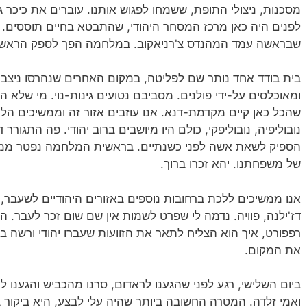
מסכנות, ניצולי התופת, ששמחו לפגוש אותנו. עוברים את כיכר ג
שבראשה עמד המהנדס צ'רניאקוב. במלחמה הפך לספק הראשי של
ומאוכלסים על-ידי פולנים. מסביבם נטועים גינות-נוי. מי שלא 
שהכל כאן קיים מקדמת-דנא. אנו עוזבים אזור זה וממשיכים הלא
נובוליפיה, נובוליפקי, כולם היו מיושבים ברוב יהודי. פה התגורר
הספיק לשאת אשה לפני כשנתיים. בראשית המלחמה נפטר ממחל
של משפחתנו. יהא זכרו ברוך.
אנו ממשיכים ללכת ברחובות נוספים באזורים היהודיים לשעבר, 
דז'ילנה, פוויה. נדמה לי שפרט לשמות אין שם שום זכר לעבר. 
רפפורט, איך הוא הצליח לתאר את הזוועות שעברו יהודי ורשה ב
את המקום.
ביום השלישי, רגע לפני שהגענו לראדום, סרנו מהכביש והגענו לע