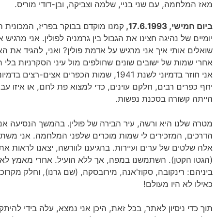
מאז המלחמה, עם שני בניי, שלמה וצביקה, ובן-דודי מוריס.
ביום חמישי, 17.6.1993,
קמנו מוקדם בבוקר בפריז, המכונית הו
יומיים של נהיגה חצינו את הגבול בין גרמניה לפולין. אני מרג
שואלים אותי איך אני מרגיש על אדמת פולין? ואני, להגיד את הא
אחרי שמות של ישובים שונים שחולפים מול עיני הסקרניות בלי ה
אני חוזר בדמיוני לשנת 1941, שמות הכפרים אצי
יחף כפרים רבים, חלקם עוינים, כדי למצוא פת לחם, או איזו עב
הייתה קשורה בסכנת נפשות.
מטרה שלנו היא ורשה, עיר הבירה של פולין. בהמשך הנסיעה אנ
הדרכים, המזכירים לי שמות מוכרים שלפני המלחמה. אני משת
אלה שלטים של ערים ועיירות. בהגיענו לוורשה, יצאנו לראות את 
(הגטו הקטן). השתמשנו במפה, אך ללא הועיל. אחרי מאמץ לא 
ביניהם: רינקובה, סקוז'אנה, מירובסקה, (שם גרנו), וחלק מקרוכ
כאילו לא היו מעולם!
תוך כדי ניסיון לאתר, בכל זאת, היכן אני נמצא, עלה בידי להי