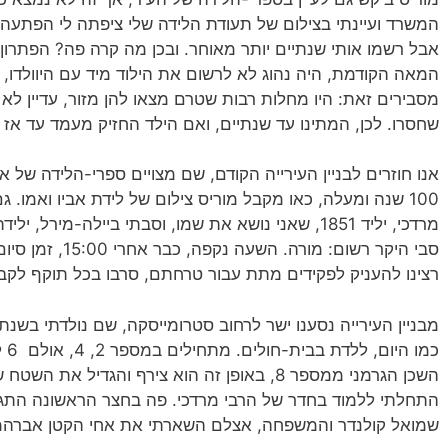
אבל רשמו אותי שנתיים יותר מאוחר. ובכן מה קרה פה? הפתרון
המאה הקודמת, היה נהוג לא לרשום את הילוד מיד עם היוולדו, 
מסבירים זאת: היו מחלות רבות שטרם מצאו להן מזור, עדיין לא ה
שחסרו. לכן, המתינו עד שנתיים, ואם הילד החזיק מעמד עד אז – ר
אנו חוזרים לבניין העירייה הקודם, שם מצויים ספרי-הלידה של 
100 שנה ומעלה, כאו מקבל מוריס צילום של לידת אביו ואמו.
סבי היקר רשום: מו
רצינו להעניק לפקידים מתת עבור טרחתם, סרבו בכל תוקף לקב
כמו
התחלתי ללמוד בחדר של הרבי מרדכי. פה בחצר הראשונה התגור
שמואל קולנדר והמשפחה, אצלם השארתי את אחי הקטן אברהמ'לה 