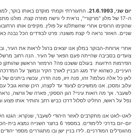
יום שני, 21.6.1993.
התעוררתי וקמתי מוקדם באותו בוקר, למ
ה-17 של מלון "מרקורי", נראית לי ורשה מוזרה קצת. מולנו 
שהקימו הרוסים אחרי שהשתלטו על פולין. מקיפים אותו הרחובו
שניים. האזור נראה לי קצת משונה: פרט לבודדים הכל נבנה כא
אחרי ארוחת-הבוקר במלון אנו יוצאים ברגל לראות את העיר, ובמ
צועדים בסביבה שהייתה פעם הפאר של העיר. הנה רחוב מרשלקוב
הפירמות הידועות בעולם ששכנו פה? הרמזור הראשון שהותקן כאן?
העיניים, כשהוא יורד מגג הבניין לאורך הקיר ונמשך על המדרכה
לאן כל אלה נעלמו? זהו, פנה זיוו, פנה הדרו, עכשיו ביתנים ש
עלוב ומסכן. אנו ממשיכים לצעוד עד לקצהו, היכן שהוא גובל ע
לשעבר. אך מה רואות עיניי? הגן הססקי, פארה של וורשה, נראה
נפל על ראשו, החליט לסלול דרכו כביש רחב והותיר אותו פצוע ו
לאט-לאט אנו מתקרבים לאזור היהודי לשעבר, שנקרא: הגטו הקט
יום-יום בדרכי ללימודים. במספר 6 בחצר הש
מהוונדלים המודרניים. לידו בניין ישן ובו מתגוררים מספר יהודי