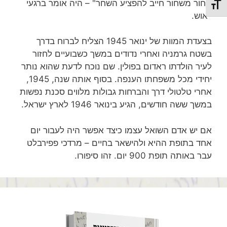
שחור משחור חייב להפציע השחר" – היה אומר ברגעי
מתג גודל גופן
ייאוש.
בצעדת המוות של ינואר 1945 הצליח לברוח בדרך
בשטח גרמניה ואחרי נדודים במשך כשבועיים לחזור
לעיר הולדתו ראדום בפולין. שם נוכח לדעת שהוא נותר
יחידי מכל משפחתו הענפה. בסוף אותה שנה, 1945,
אחרי טלטולי דרך והברחות גבולות מלווים סכנת נפשות
במשך ששה חודשים, הגיע בינואר 1946 לארץ ישראל.
אם יש אדם השואל עצמו כיצד אפשר היה לעבור יום
אחד בתופת ההיא ולהישאר בחיים – מרדכי פפירבלט
עבר באותה תופת 900 יום. זהו סיפורו.