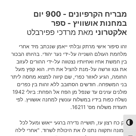
מבריח הקרפיונים - 900 יום
במחנות אושוויץ - ספר
אלקטרוני
מאת מרדכי פפירבלט
זהו סיפור אישי מרתק ובלתי ייאמן שנכתב מיד אחרי
מלחמת העולם השנייה על-ידי נער יהודי. בהיותו הבכור
בין חמשת אחיו ואחיותיו נצטווה על-ידי ההורים לעזוב
את גטו וורשה על-מנת להציל את חייו. הוא קפץ מעל
החומה, הגיע לאזור כפרי, שם קיווה למצוא מחסה ליתר
בני המשפחה. חודשים הסתובב ללא זהות בין כפרים
פולנים עוינים עד שנפל מן הפח אל הפחת: ביולי 1942
נשלח כפות בידיו במשלוח עונשין למחנה אושוויץ. לפי
תעודת משלוח מס' 16211.
רק כח רצון עז, תושייה נדירה ברגעי ייאוש ומעל לכל
מתג ניגודיות גבוהה
אמונה ותקווה נתנו לו את היכולת לשרוד. "אחרי לילה